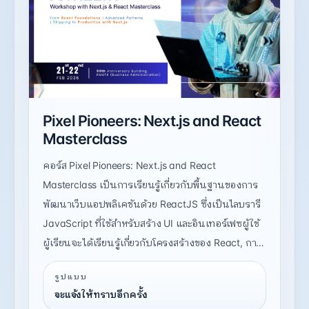
Pixel Pioneers: Next.js and React
Masterclass
คอร์ส Pixel Pioneers: Next.js and React
Masterclass เป็นการเรียนรู้เกี่ยวกับพื้นฐานของการ
พัฒนาเว็บแอปพลิเคชันด้วย ReactJS ซึ่งเป็นไลบรารี
JavaScript ที่ใช้สำหรับสร้าง UI และอินเทอร์เฟซผู้ใช้
ผู้เรียนจะได้เรียนรู้เกี่ยวกับโครงสร้างของ React, การ
สร้างคอมโพเนนต์, การจัดการสถานะ, การเรียกใช้
รูปแบบ
API, และการทำ routing ในเว็บแอปพลิเคชัน
จะแจ้งให้ทราบอีกครั้ง