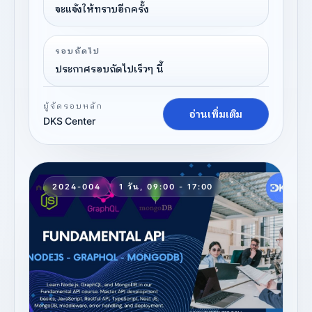
จะแจ้งให้ทราบอีกครั้ง
MongoDB, และการจัดการกับ Environment ของ
Node.js รวมถึงการสร้างและการจัดการกับ
รอบถัดไป
Middleware และการจัดการกับข้อผิดพลาด (Error
ประกาศรอบถัดไปเร็วๆ นี้
Handling) และการสร้างและการใช้งานโปรเจค
Node.js ในการ Deploy
ผู้จัดรอบหลัก
อ่านเพิ่มเติม
DKS Center
2024-004
1 วัน, 09:00 - 17:00