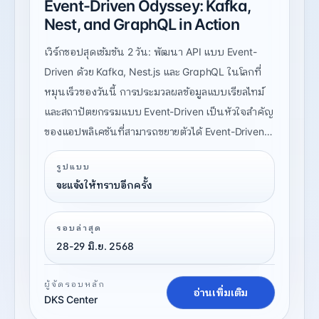
Event-Driven Odyssey: Kafka,
Nest, and GraphQL in Action
เวิร์กชอปสุดเข้มข้น 2 วัน: พัฒนา API แบบ Event-
Driven ด้วย Kafka, Nest.js และ GraphQL ในโลกที่
หมุนเร็วของวันนี้ การประมวลผลข้อมูลแบบเรียลไทม์
และสถาปัตยกรรมแบบ Event-Driven เป็นหัวใจสำคัญ
ของแอปพลิเคชันที่สามารถขยายตัวได้ Event-Driven
Odyssey: Kafka, Nest, and GraphQL in Action คือ
รูปแบบ
เวิร์กชอปภาคปฏิบัติที่ออกแบบมาเพื่อให้คุณได้เรียนรู้
จะแจ้งให้ทราบอีกครั้ง
และพัฒนาทักษะในการสร้าง API แบบ Event-Driven
โดยใช้ Apache Kafka, Nest.js, MongoDB และ
รอบล่าสุด
GraphQL คุณจะได้เรียนรู้วิธีสตรีมข้อมูลแบบเรียลไทม์
28-29 มิ.ย. 2568
สร้าง API ที่ตอบสนองทันที และบูรณาการ Kafka เข้า
กับระบบไมโครเซอร์วิสด้วยแนวทางที่เป็นมาตรฐาน
ผู้จัดรอบหลัก
อุตสาหกรรม พร้อมเทคนิคที่สามารถนำไปใช้ได้จริง
อ่านเพิ่มเติม
DKS Center