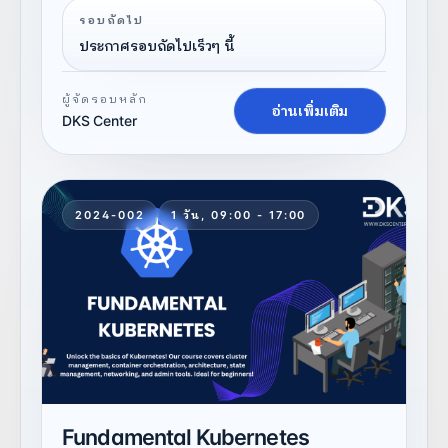
รอบถัดไป
กับข้อผิดพลาด (Error Handling) และการสร้างและการ
ประกาศรอบถัดไปเร็วๆ นี้
ใช้งานโปรเจค Node.js ในการ Deploy
ผู้จัดรอบหลัก
อ่านเพิ่มเติม
DKS Center
2024-002
1 วัน, 09:00 - 17:00
Fundamental Kubernetes