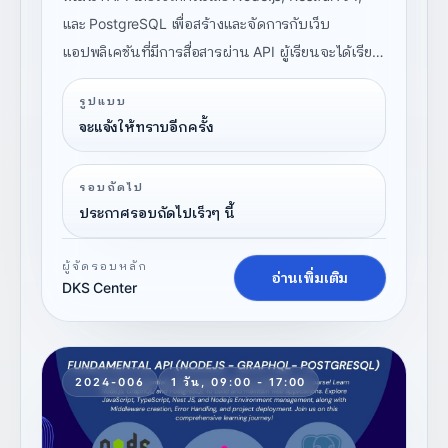
และ PostgreSQL เพื่อสร้างและจัดการกับเว็บ
แอปพลิเคชันที่มีการสื่อสารผ่าน API ผู้เรียนจะได้เรียน
รู้เกี่ยวกับการใช้งาน JavaScript (ECMAScript),
รูปแบบ
Node.js, Restful API, TypeScript, Nest JS,
จะแจ้งให้ทราบอีกครั้ง
PostgreSQL, และการจัดการกับ Environment ของ
Node.js รวมถึงการสร้างและการจัดการกับ
รอบถัดไป
Middleware และการจัดการกับข้อผิดพลาด (Error
ประกาศรอบถัดไปเร็วๆ นี้
Handling) และการสร้างและการใช้งานโปรเจค
Node.js ในการ Deploy
ผู้จัดรอบหลัก
อ่านเพิ่มเติม
DKS Center
2024-006
1 วัน, 09:00 - 17:00