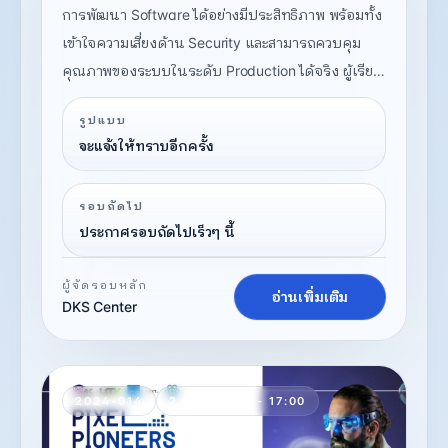
การพัฒนา Software ได้อย่างมีประสิทธิภาพ พร้อมทั้ง
เข้าใจความเสี่ยงด้าน Security และสามารถควบคุม
คุณภาพของระบบในระดับ Production ได้จริง ผู้เรียน
จะได้เรียนรู้ผ่าน Workshop เป็นหลัก โดยครอบคลุม
รูปแบบ
ตั้งแต่การเขียน Prompt, การ generate code, การ
จะแจ้งให้ทราบอีกครั้ง
review และ debug ไปจนถึงการตรวจสอบช่องโหว่และ
ออกแบบ workflow ที่ปลอดภัย
รอบถัดไป
ประกาศรอบถัดไปเร็วๆ นี้
ผู้จัดรอบหลัก
อ่านเพิ่มเติม
DKS Center
2024-014
2 วัน, 09:00 - 17:00